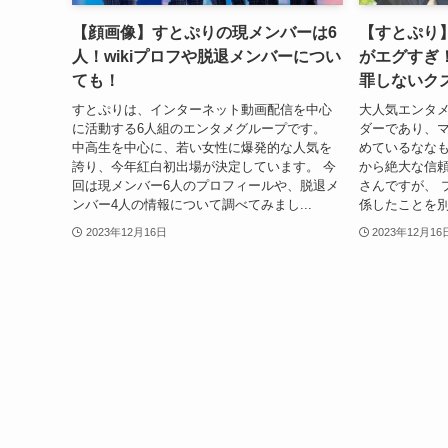
【顔画像】すとぷりの現メンバーは6
【すとぷり
人！wikiプロフや脱退メンバーについ
がエグすぎ
ても！
罪しないク
すとぷりは、インターネット動画配信を中心
大人気エンタ
に活動する6人組のエンタメグループです。
ダーであり、
中高生を中心に、若い女性に爆発的な人気を
めているななも
誇り、今年紅白初出場が決定しています。 今
から絶大な信
回は現メンバー6人のプロフィールや、脱退メ
さんですが、 
ンバー4人の情報について調べてみまし...
係したことを別のY
2023年12月16日
2023年12月16