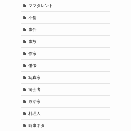
ママタレント
不倫
事件
事故
作家
俳優
写真家
司会者
政治家
料理人
時事ネタ