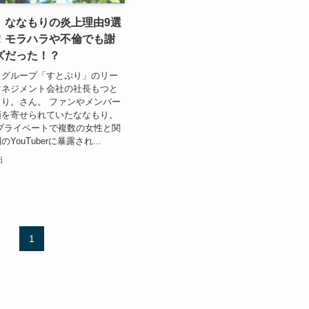
】ななもりの炎上理由9選
！モラハラや不倫でも謝
ズだった！？
メグループ「すとぷり」のリー
マネジメント会社の社長もつと
り。さん。 ファンやメンバー
頼を寄せられていたななもり。
プライベートで複数の女性と関
ouTuberに暴露され...
日
1