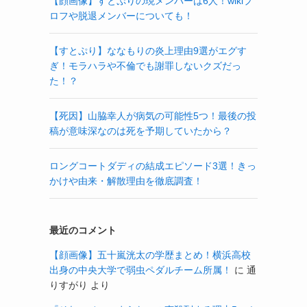
【顔画像】すとぷりの現メンバーは6人！wikiプ
ロフや脱退メンバーについても！
【すとぷり】ななもりの炎上理由9選がエグす
ぎ！モラハラや不倫でも謝罪しないクズだっ
た！？
【死因】山脇幸人が病気の可能性5つ！最後の投
稿が意味深なのは死を予期していたから？
ロングコートダディの結成エピソード3選！きっ
かけや由来・解散理由を徹底調査！
最近のコメント
【顔画像】五十嵐洸太の学歴まとめ！横浜高校
出身の中央大学で弱虫ペダルチーム所属！
に
通
りすがり
より