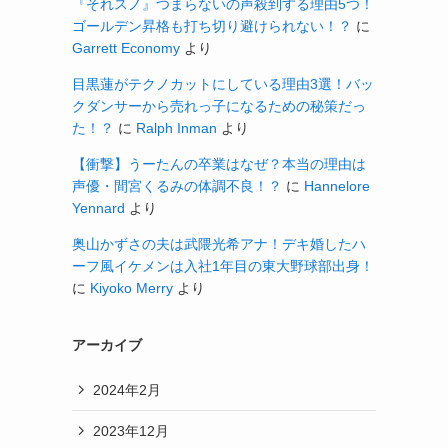
『それスノ』つまらないの声殺到する理由5つ！
ゴールデン昇格も打ち切り避けられない！？
に
Garrett Economy
より
目黒蓮がテクノカットにしている理由3選！バッ
クダンサーから売れっ子になるための秘策だっ
た！？
に
Ralph Inman
より
【衝撃】うーたんの卒業はなぜ？本当の理由は
声優・間宮くるみの体調不良！？
に
Hannelore
Yennard
より
奥山かずさの夫は武隈光希アナ！デキ婚したハ
ーフ風イケメンは入社1年目の東大野球部出身！
に
Kiyoko Merry
より
アーカイブ
2024年2月
2023年12月