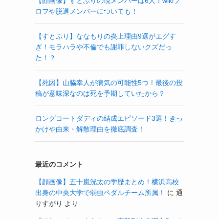
【顔画像】すとぷりの現メンバーは6人！wikiプ
ロフや脱退メンバーについても！
【すとぷり】ななもりの炎上理由9選がエグす
ぎ！モラハラや不倫でも謝罪しないクズだっ
た！？
【死因】山脇幸人が病気の可能性5つ！最後の投
稿が意味深なのは死を予期していたから？
ロングコートダディの結成エピソード3選！きっ
かけや由来・解散理由を徹底調査！
最近のコメント
【顔画像】五十嵐洸太の学歴まとめ！横浜高校
出身の中央大学で弱虫ペダルチーム所属！
に
通
りすがり
より