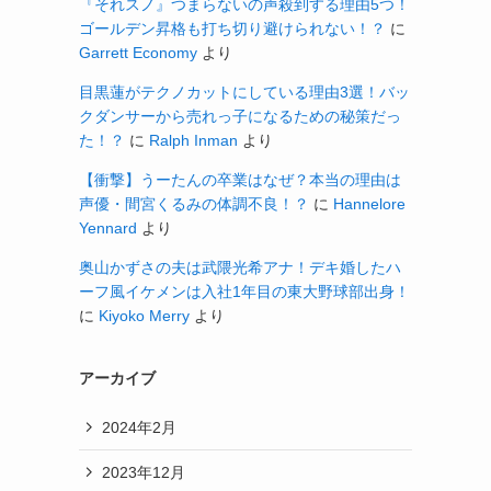
『それスノ』つまらないの声殺到する理由5つ！
ゴールデン昇格も打ち切り避けられない！？
に
Garrett Economy
より
目黒蓮がテクノカットにしている理由3選！バッ
クダンサーから売れっ子になるための秘策だっ
た！？
に
Ralph Inman
より
【衝撃】うーたんの卒業はなぜ？本当の理由は
声優・間宮くるみの体調不良！？
に
Hannelore
Yennard
より
奥山かずさの夫は武隈光希アナ！デキ婚したハ
ーフ風イケメンは入社1年目の東大野球部出身！
に
Kiyoko Merry
より
アーカイブ
2024年2月
2023年12月