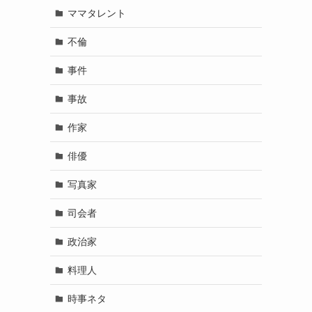
ママタレント
不倫
事件
事故
作家
俳優
写真家
司会者
政治家
料理人
時事ネタ