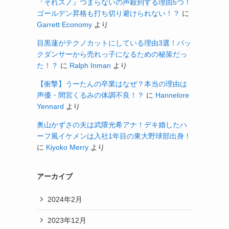
『それスノ』つまらないの声殺到する理由5つ！
ゴールデン昇格も打ち切り避けられない！？
に
Garrett Economy
より
目黒蓮がテクノカットにしている理由3選！バッ
クダンサーから売れっ子になるための秘策だっ
た！？
に
Ralph Inman
より
【衝撃】うーたんの卒業はなぜ？本当の理由は
声優・間宮くるみの体調不良！？
に
Hannelore
Yennard
より
奥山かずさの夫は武隈光希アナ！デキ婚したハ
ーフ風イケメンは入社1年目の東大野球部出身！
に
Kiyoko Merry
より
アーカイブ
2024年2月
2023年12月