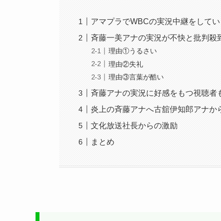
アマプラでWBCの実況中継をして
斉藤一美アナの実況が不快と批判殺
理由①うるさい
理由②失礼
理由③言葉が酷い
斉藤アナの実況に好感をもつ視聴者
炎上の斉藤アナへ古舘伊知郎アナか
文化放送社長からの激励
まとめ