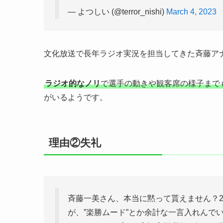
— よつしい (@terror_nishi)
March 4, 2023
文化放送で長年ラジオ実況を担当してきた斉藤ア
ラジオ的なノリ
で選手の動きや観客席の様子まで
がいるようです。
理由②失礼
斉藤一美さん、本当に黙って貰えません？2
が、”楽勝ムード”とか余計な一言入れんで