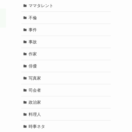
ママタレント
不倫
事件
事故
作家
俳優
写真家
司会者
政治家
料理人
時事ネタ