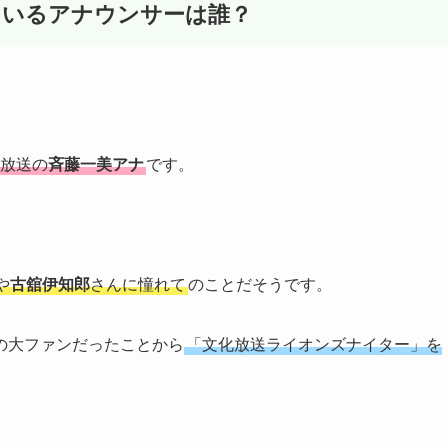
ているアナウンサーは誰？
放送の
斉藤一美アナ
です。
や
古舘伊知郎
さんに憧れて
のことだそうです。
の大ファンだったことから
「文化放送ライオンズナイター」を