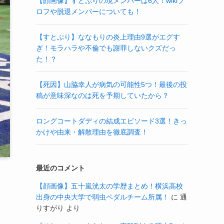
【顔画像】すとぷりの現メンバーは6人！wikiプ
ロフや脱退メンバーについても！
【すとぷり】ななもりの炎上理由9選がエグす
ぎ！モラハラや不倫でも謝罪しないクズだっ
た！？
【死因】山脇幸人が病気の可能性5つ！最後の投
稿が意味深なのは死を予期していたから？
ロングコートダディの結成エピソード3選！きっ
かけや由来・解散理由を徹底調査！
最近のコメント
【顔画像】五十嵐洸太の学歴まとめ！横浜高校
出身の中央大学で弱虫ペダルチーム所属！
に
通
りすがり
より