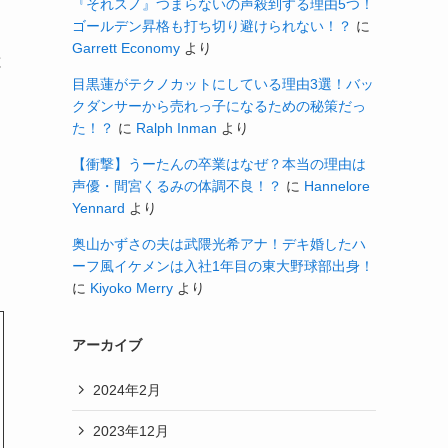
『それスノ』つまらないの声殺到する理由5つ！
ゴールデン昇格も打ち切り避けられない！？
に
Garrett Economy
より
と
目黒蓮がテクノカットにしている理由3選！バッ
クダンサーから売れっ子になるための秘策だっ
た！？
に
Ralph Inman
より
【衝撃】うーたんの卒業はなぜ？本当の理由は
声優・間宮くるみの体調不良！？
に
Hannelore
Yennard
より
奥山かずさの夫は武隈光希アナ！デキ婚したハ
ーフ風イケメンは入社1年目の東大野球部出身！
に
Kiyoko Merry
より
アーカイブ
2024年2月
2023年12月