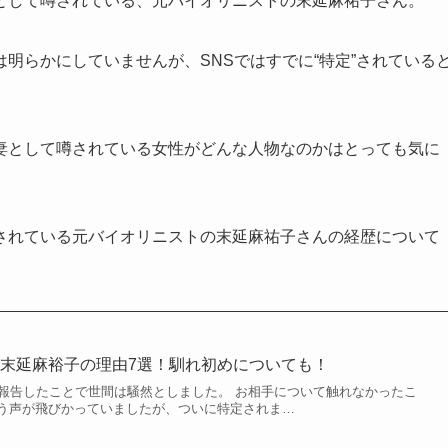
として噂されている、元バイオリニストの末延麻祐子さん。
明らかにしていませんが、SNSではすでに“特定”されている
妻として噂されている女性がどんな人物なのかはとっても気に
されている元バイオリニストの末延麻祐子さんの経歴について
末延麻裕子の理由7選！馴れ初めについても！
婚報告したことで世間は騒然としました。 お相手について触れなかったこ
う声が飛びかっていましたが、ついに特定されま…