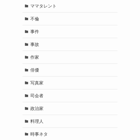
ママタレント
不倫
事件
事故
作家
俳優
写真家
司会者
政治家
料理人
時事ネタ