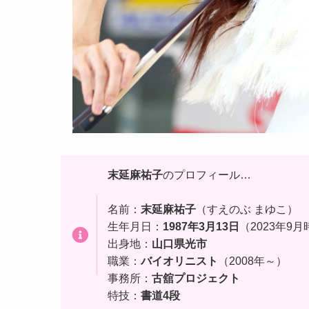
末延麻祐子
のプロフィール…
名前：
末延麻祐子
（すえのぶ まゆこ）
生年月日：
1987年3月13日
（2023年9
出身地：
山口県光市
職業：
バイオリニスト
（2008年～）
事務所：
古舘プロジェクト
特技：
書道4段