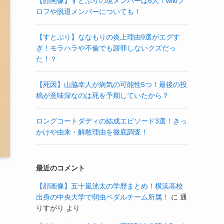
【顔画像】すとぷりの現メンバーは6人！wikiプ
ロフや脱退メンバーについても！
【すとぷり】ななもりの炎上理由9選がエグす
ぎ！モラハラや不倫でも謝罪しないクズだっ
た！？
【死因】山脇幸人が病気の可能性5つ！最後の投
稿が意味深なのは死を予期していたから？
ロングコートダディの結成エピソード3選！きっ
かけや由来・解散理由を徹底調査！
最近のコメント
【顔画像】五十嵐洸太の学歴まとめ！横浜高校
出身の中央大学で弱虫ペダルチーム所属！
に
通
りすがり
より