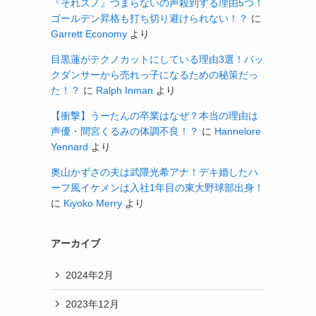
『それスノ』つまらないの声殺到する理由5つ！
ゴールデン昇格も打ち切り避けられない！？
に
Garrett Economy
より
目黒蓮がテクノカットにしている理由3選！バッ
クダンサーから売れっ子になるための秘策だっ
た！？
に
Ralph Inman
より
【衝撃】うーたんの卒業はなぜ？本当の理由は
声優・間宮くるみの体調不良！？
に
Hannelore
Yennard
より
奥山かずさの夫は武隈光希アナ！デキ婚したハ
ーフ風イケメンは入社1年目の東大野球部出身！
に
Kiyoko Merry
より
アーカイブ
2024年2月
2023年12月