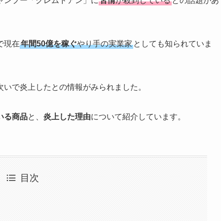
ャンプー「クレムドアン」に
苦情
が殺到している
との話題があ
で現在
年間50億を稼ぐ
やり手の実業家
としても知られていま
次いで炎上したとの情報がみられました。
いる商品
と、
炎上した理由
について紹介しています。
目次