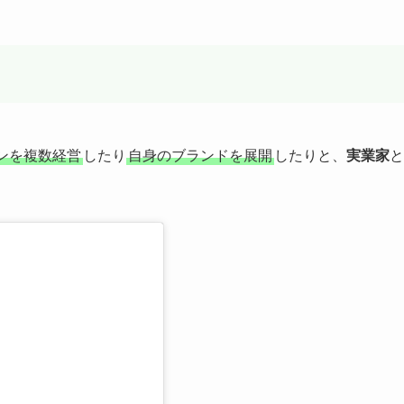
ンを複数経営
したり
自身のブランドを展開
したりと、
実業家
と