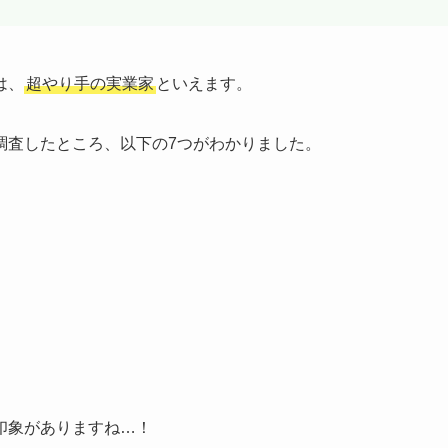
は、
超やり手の実業家
といえます。
調査したところ、以下の7つがわかりました。
印象がありますね…！