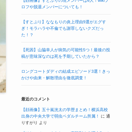
【顔画像】すとぷりの現メンバーは6人！wikiプ
ロフや脱退メンバーについても！
【すとぷり】ななもりの炎上理由9選がエグす
ぎ！モラハラや不倫でも謝罪しないクズだっ
た！？
【死因】山脇幸人が病気の可能性5つ！最後の投
稿が意味深なのは死を予期していたから？
ロングコートダディの結成エピソード3選！きっ
かけや由来・解散理由を徹底調査！
最近のコメント
【顔画像】五十嵐洸太の学歴まとめ！横浜高校
出身の中央大学で弱虫ペダルチーム所属！
に
通
りすがり
より