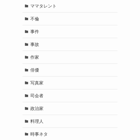
ママタレント
不倫
事件
事故
作家
俳優
写真家
司会者
政治家
料理人
時事ネタ