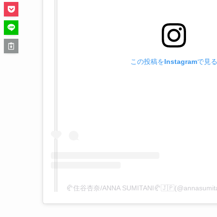
この投稿をInstagramで見
🥐住谷杏奈/ANNA SUMITANI🥐🇯🇵(@annasu