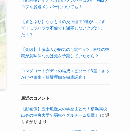
【顔画像】すとぷりの現メンバーは6人！wikiプ
ロフや脱退メンバーについても！
【すとぷり】ななもりの炎上理由9選がエグす
ぎ！モラハラや不倫でも謝罪しないクズだっ
た！？
【死因】山脇幸人が病気の可能性5つ！最後の投
稿が意味深なのは死を予期していたから？
ロングコートダディの結成エピソード3選！きっ
かけや由来・解散理由を徹底調査！
最近のコメント
【顔画像】五十嵐洸太の学歴まとめ！横浜高校
出身の中央大学で弱虫ペダルチーム所属！
に
通
りすがり
より