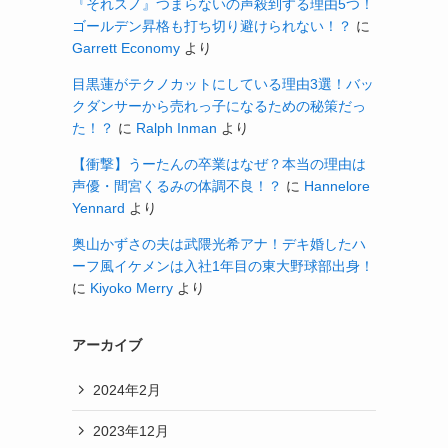
『それスノ』つまらないの声殺到する理由5つ！
ゴールデン昇格も打ち切り避けられない！？
に
Garrett Economy
より
目黒蓮がテクノカットにしている理由3選！バッ
クダンサーから売れっ子になるための秘策だっ
た！？
に
Ralph Inman
より
【衝撃】うーたんの卒業はなぜ？本当の理由は
声優・間宮くるみの体調不良！？
に
Hannelore
Yennard
より
奥山かずさの夫は武隈光希アナ！デキ婚したハ
ーフ風イケメンは入社1年目の東大野球部出身！
に
Kiyoko Merry
より
アーカイブ
2024年2月
2023年12月