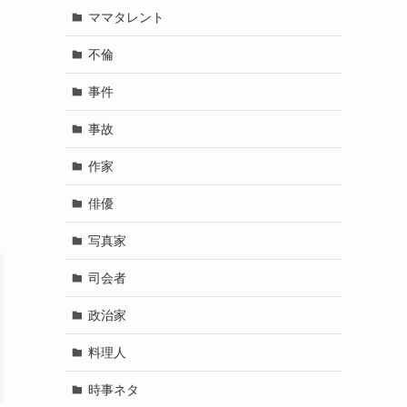
ママタレント
不倫
事件
事故
作家
俳優
写真家
司会者
政治家
料理人
時事ネタ