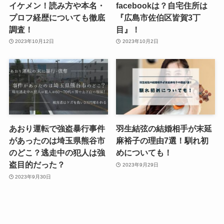
イケメン！読み方や本名・
facebookは？自宅住所は
プロフ経歴についても徹底
『広島市佐伯区皆賀3丁
調査！
目』！
2023年10月12日
2023年10月2日
あおり運転で強盗暴行事件
羽生結弦の結婚相手が末延
があったのは埼玉県熊谷市
麻裕子の理由7選！馴れ初
のどこ？逃走中の犯人は強
めについても！
盗目的だった？
2023年9月29日
2023年9月30日