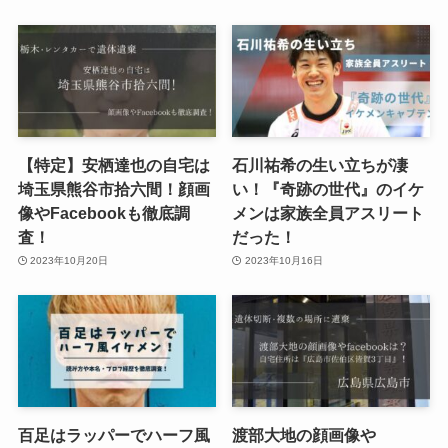
【特定】安栖達也の自宅は
石川祐希の生い立ちが凄
埼玉県熊谷市拾六間！顔画
い！『奇跡の世代』のイケ
像やFacebookも徹底調
メンは家族全員アスリート
査！
だった！
2023年10月20日
2023年10月16日
百足はラッパーでハーフ風
渡部大地の顔画像や