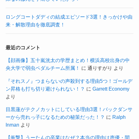
ロングコートダディの結成エピソード3選！きっかけや由
来・解散理由を徹底調査！
最近のコメント
【顔画像】五十嵐洸太の学歴まとめ！横浜高校出身の中
央大学で弱虫ペダルチーム所属！
に
通りすがり
より
『それスノ』つまらないの声殺到する理由5つ！ゴールデ
ン昇格も打ち切り避けられない！？
に
Garrett Economy
より
目黒蓮がテクノカットにしている理由3選！バックダンサ
ーから売れっ子になるための秘策だった！？
に
Ralph
Inman
より
【衝撃】うーたんの卒業はなぜ？本当の理由は声優・間