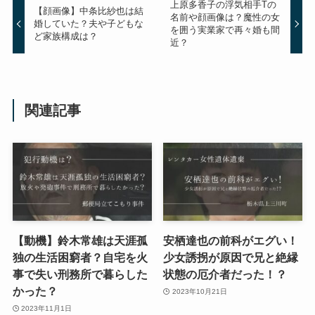
上原多香子の浮気相手Tの
【顔画像】中条比紗也は結
名前や顔画像は？魔性の女
婚していた？夫や子どもな
を囲う実業家で再々婚も間
ど家族構成は？
近？
関連記事
【動機】鈴木常雄は天涯孤
安栖達也の前科がエグい！
独の生活困窮者？自宅を火
少女誘拐が原因で兄と絶縁
事で失い刑務所で暮らした
状態の厄介者だった！？
かった？
2023年10月21日
2023年11月1日