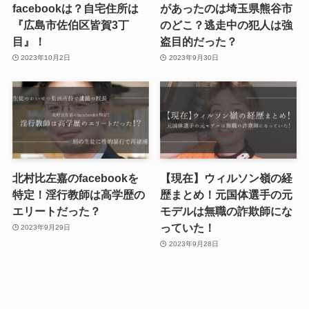
facebookは？自宅住所は
があったのは埼玉県熊谷市
『広島市佐伯区皆賀3丁
のどこ？逃走中の犯人は強
目』！
盗目的だった？
2023年10月2日
2023年9月30日
北村比左嘉のfacebookを
【現在】ウィルソン嶺の経
特定！淫行教師は高学歴の
歴まとめ！元国体選手の元
エリートだった？
モデルは無職の詐欺師にな
っていた！
2023年9月29日
2023年9月28日