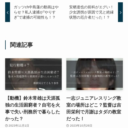
ガッツch中島蓮の動画はや
安栖達也の前科がエグい！
らせ？私人逮捕が“やりす
少女誘拐が原因で兄と絶縁
ぎ”で逮捕の可能性も！？
状態の厄介者だった！？
関連記事
【動機】鈴木常雄は天涯孤
一志ジュニアレスリング教
独の生活困窮者？自宅を火
室の場所はどこ？監督は吉
事で失い刑務所で暮らした
田栄利で月謝はタダの教室
かった？
だった！
2023年11月1日
2023年10月26日