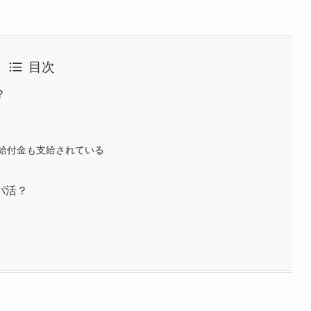
目次
？
給付金も支給されている
パ活？