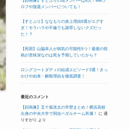
【顔画像】すとぷりの現メンバーは6人！wikiプ
ロフや脱退メンバーについても！
【すとぷり】ななもりの炎上理由9選がエグす
ぎ！モラハラや不倫でも謝罪しないクズだっ
た！？
【死因】山脇幸人が病気の可能性5つ！最後の投
稿が意味深なのは死を予期していたから？
ロングコートダディの結成エピソード3選！きっ
かけや由来・解散理由を徹底調査！
最近のコメント
【顔画像】五十嵐洸太の学歴まとめ！横浜高校
出身の中央大学で弱虫ペダルチーム所属！
に
通
りすがり
より