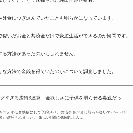
取していたことで逮捕された縄田佳純容疑者。
や外食につぎ込んでいたことも明らかになっています。
で稼いだお金と共済金だけで豪遊生活ができるのか疑問です。
する方法があったのかもしれません。
うな方法で金銭を得ていたのかについて調査しました。
グすぎる虐待3連発！金欲しさに子供を弱らせる毒親だっ
を与えず低血糖症にして入院させ、共済金をだまし取った疑いでパート従
が逮捕されました。 娘は5年間に40回以上入…