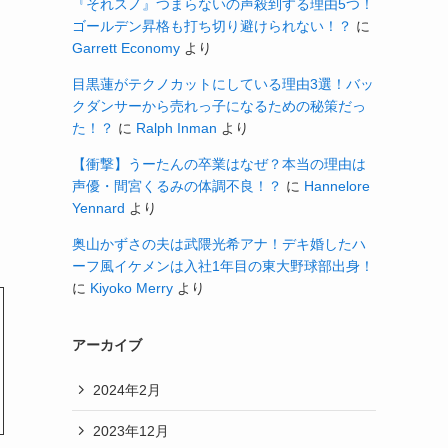
『それスノ』つまらないの声殺到する理由5つ！
ゴールデン昇格も打ち切り避けられない！？
に
Garrett Economy
より
目黒蓮がテクノカットにしている理由3選！バッ
クダンサーから売れっ子になるための秘策だっ
た！？
に
Ralph Inman
より
【衝撃】うーたんの卒業はなぜ？本当の理由は
声優・間宮くるみの体調不良！？
に
Hannelore
Yennard
より
奥山かずさの夫は武隈光希アナ！デキ婚したハ
ーフ風イケメンは入社1年目の東大野球部出身！
に
Kiyoko Merry
より
アーカイブ
2024年2月
2023年12月