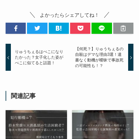
よかったらシェアしてね！
【何死？】りゅうちぇるの
りゅうちぇるはぺこになり
自殺はデマな理由3選！遺
たかった？女子化した姿が
書なく動機が曖昧で事故死
ぺこに似てると話題！
の可能性も！？
関連記事