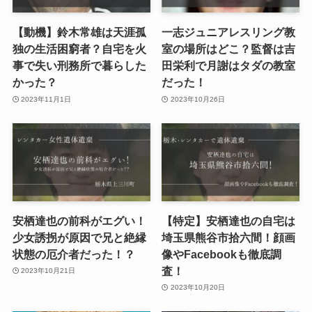
【動機】鈴木常雄は天涯孤
一志ジュニアレスリング教
独の生活困窮者？自宅を火
室の場所はどこ？監督は吉
事で失い刑務所で暮らした
田栄利で月謝はタダの教室
かった？
だった！
2023年11月1日
2023年10月26日
安栖達也の前科がエグい！
【特定】安栖達也の自宅は
少女誘拐が原因で兄と絶縁
埼玉県熊谷市拾六間！顔画
状態の厄介者だった！？
像やFacebookも徹底調
査！
2023年10月21日
2023年10月20日