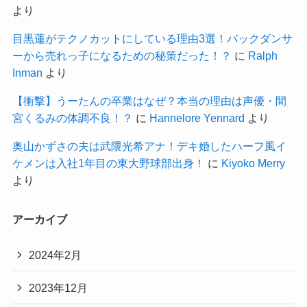
より
目黒蓮がテクノカットにしている理由3選！バックダンサ
ーから売れっ子になるための秘策だった！？
に
Ralph
Inman
より
【衝撃】うーたんの卒業はなぜ？本当の理由は声優・間
宮くるみの体調不良！？
に
Hannelore Yennard
より
奥山かずさの夫は武隈光希アナ！デキ婚したハーフ風イ
ケメンは入社1年目の東大野球部出身！
に
Kiyoko Merry
より
アーカイブ
2024年2月
2023年12月