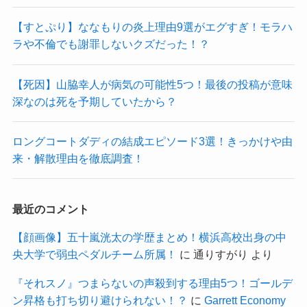
【すとぷり】ななもりの炎上理由9選がエグすぎ！モラハ
ラや不倫でも謝罪しないクズだった！？
【死因】山脇幸人が病気の可能性5つ！最後の投稿が意味
深なのは死を予期していたから？
ロングコートダディの結成エピソード3選！きっかけや由
来・解散理由を徹底調査！
最近のコメント
【顔画像】五十嵐洸太の学歴まとめ！横浜高校出身の中
央大学で弱虫ペダルチーム所属！
に
通りすがり
より
『それスノ』つまらないの声殺到する理由5つ！ゴールデ
ン昇格も打ち切り避けられない！？
に
Garrett Economy