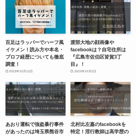
百足はラッパーでハーフ風
渡部大地の顔画像や
イケメン！読み方や本名・
facebookは？自宅住所は
プロフ経歴についても徹底
『広島市佐伯区皆賀3丁
調査！
目』！
2023年10月12日
2023年10月2日
あおり運転で強盗暴行事件
北村比左嘉のfacebookを
があったのは埼玉県熊谷市
特定！淫行教師は高学歴の