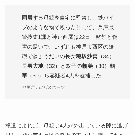
同居する母親を自宅に監禁し、鉄パイ
プのような物で殴ったとして、兵庫県
警捜査1課と神戸西署は22日、監禁と傷
害の疑いで、いずれも神戸市西区の無
職できょうだいの長女
穂坂沙喜
（34）
長男
大地
（32）と双子の
朝美
（30）
朝
華
（30）ら容疑者4人を逮捕した。
引用元：日刊スポーツ
報道によれば、母親は4人が外出している隙に逃げ